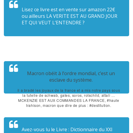
Lisez ce livre est en vente sur amazon 22€
ou ailleurs LA VERITE EST AU GRAND JOUR
ET QUI VEUT L’ENTENDRE ?
Macron obéit à l’ordre mondial, c’est un
esclave du système.
il a bradé les joyaux de la france et a mis notre pays sous
la tutelle de schwab, gates, soros, rotschild, attali …
MCKENZIE EST AUX COMMANDES LA FRANCE, #haute
trahison, macron que dire de plus : #destitution.
Avez-vous lu le Livre : Dictionnaire du XXI