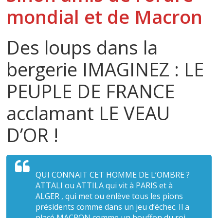
mondial et de Macron
Des loups dans la
bergerie IMAGINEZ : LE
PEUPLE DE FRANCE
acclamant LE VEAU
D’OR !
QUI CONNAIT CET HOMME DE L’OMBRE ?
ATTALI ou ATTILA qui vit à PARIS et à
ALGER , qui met ou enlève tous les pions
présidents comme dans un jeu d’échec. Il a
placé MACRON comme un bouffon du roi.