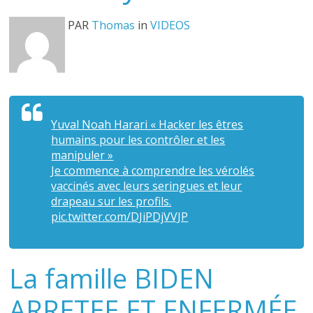
PAR
Thomas
in
VIDEOS
Yuval Noah Harari « Hacker les êtres
humains pour les contrôler et les
manipuler »
Je commence à comprendre les vérolés
vaccinés avec leurs seringues et leur
drapeau sur les profils.
pic.twitter.com/DJiPDjVVJP
La famille BIDEN
ARRETEE ET ENFERMÉE