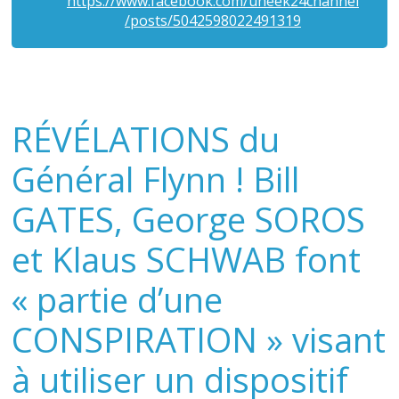
https://www.facebook.com/uneek24channel
/posts/5042598022491319
RÉVÉLATIONS du
Général Flynn ! Bill
GATES, George SOROS
et Klaus SCHWAB font
« partie d’une
CONSPIRATION » visant
à utiliser un dispositif